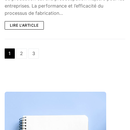
entreprises. La performance et l’efficacité du
processus de fabrication…
LIRE L'ARTICLE
Posts
1
2
3
pagination