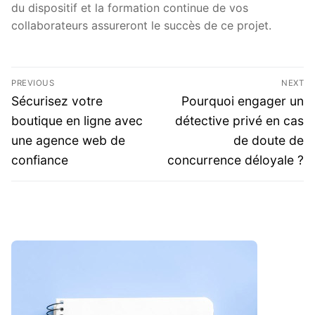
du dispositif et la formation continue de vos
collaborateurs assureront le succès de ce projet.
Post
PREVIOUS
NEXT
navigation
Previous
Next
Sécurisez votre
Pourquoi engager un
post:
post:
boutique en ligne avec
détective privé en cas
une agence web de
de doute de
confiance
concurrence déloyale ?