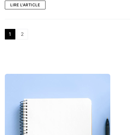
LIRE L'ARTICLE
Posts
1
2
pagination