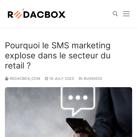
Skip
to
content
Search for:
Pourquoi le SMS marketing
explose dans le secteur du
retail ?
REDACBOX_COM
16 JULY 2025
BUSINESS