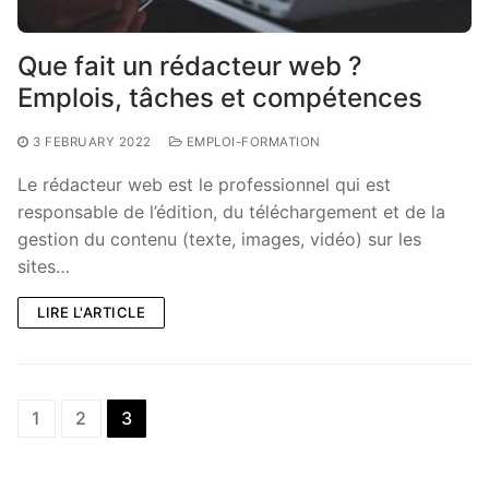
Que fait un rédacteur web ?
Emplois, tâches et compétences
3 FEBRUARY 2022
EMPLOI-FORMATION
Le rédacteur web est le professionnel qui est
responsable de l’édition, du téléchargement et de la
gestion du contenu (texte, images, vidéo) sur les
sites…
LIRE L'ARTICLE
Posts
1
2
3
pagination